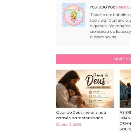
POSTADO POR
LORENA 
"Escolha um trabalho 
sua vida." Confúncio. E
algumas informações 
professora da Educação
e ideias novas.
TALVEZ V
Quando Deus me ensinou
AS BR
através da maternidade
FINÂN
CRIAN
JULY 19, 2026
SOBRE