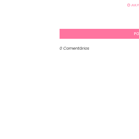
JULY
PO
0 Comentários