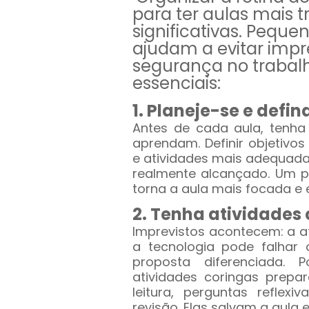
para ter aulas mais t
significativas. Pequen
ajudam a evitar impr
segurança no trabalh
essenciais:
1. Planeje-se e defin
Antes de cada aula, tenh
aprendam. Definir objetivos
e atividades mais adequadas,
realmente alcançado. Um pl
torna a aula mais focada e e
2. Tenha atividades
Imprevistos acontecem: a at
a tecnologia pode falhar
proposta diferenciada.
atividades coringas prepa
leitura, perguntas reflexi
revisão. Elas salvam a aula