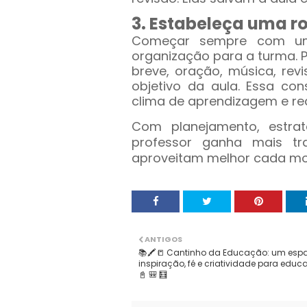
3. Estabeleça uma ro
Começar sempre com uma 
organização para a turma. 
breve, oração, música, rev
objetivo da aula. Essa co
clima de aprendizagem e redu
Com planejamento, estra
professor ganha mais tr
aproveitam melhor cada mo
ANTIGOS
📚🖍️📒 Cantinho da Educação: um esp
inspiração, fé e criatividade para educ
📓 🎒 🧮