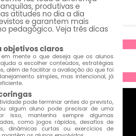
ranquilas, produtivas e
as atitudes no dia a dia
evistos e garantem mais
o pedagógico. Veja três dicas
a objetivos claros
a em mente o que deseja que os alunos
 ajuda a escolher conteúdos, estratégias
 além de facilitar a avaliação do que foi
anejamento simples, mas intencional, já
ficiente.
 coringas
ividade pode terminar antes do previsto,
 ou algum aluno pode precisar de uma
 Por isso, mantenha sempre algumas
radas, como jogos rápidos, desafios de
vas, dinâmicas curtas ou exercícios de
 e mantêm os alunos envolvidos.